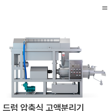
English
드럼 압축식 고액분리기