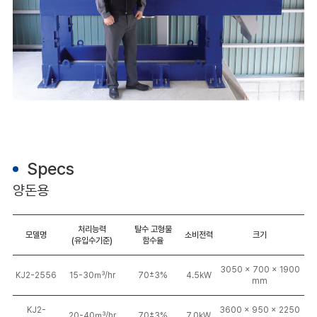
Specs
양돈용
처리능력
탈수 고형물
모델명
소비전력
크기
(유입수기준)
함수율
3050 x 700 x 1900
KJ2-2556
15-30㎥/hr
70±3%
4.5kW
mm
KJ2-
3600 x 950 x 2250
20-40㎥/hr
70±3%
7.0kW